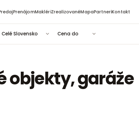
Predaj
Prenájom
Makléri
Zrealizované
Mapa
Partneri
Kontakt
Celé Slovensko
Cena do
 objekty, garáže