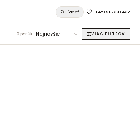
Hľadať
+421 915 391 432
Najnovšie
0
ponúk
VIAC FILTROV