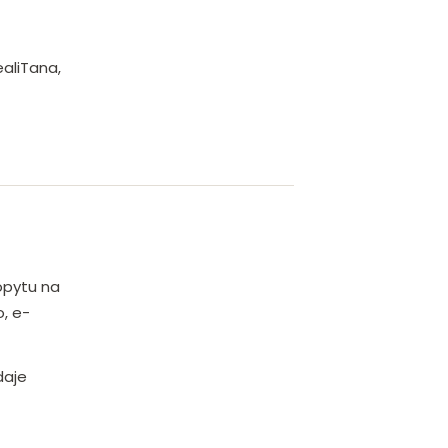
aliTana,
opytu na
, e-
daje