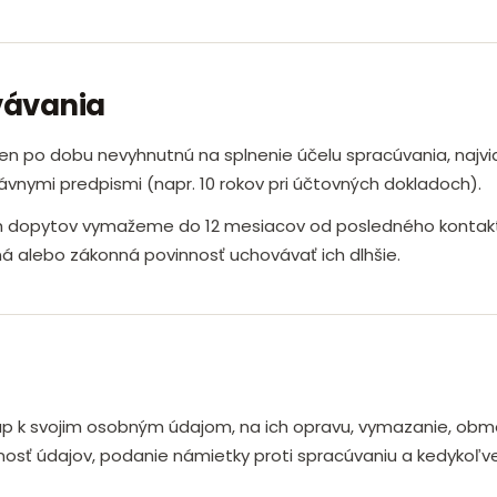
vávania
n po dobu nevyhnutnú na splnenie účelu spracúvania, najvi
vnymi predpismi (napr. 10 rokov pri účtovných dokladoch).
h dopytov vymažeme do 12 mesiacov od posledného kontak
á alebo zákonná povinnosť uchovávať ich dlhšie.
up k svojim osobným údajom, na ich opravu, vymazanie, ob
nosť údajov, podanie námietky proti spracúvaniu a kedykoľv