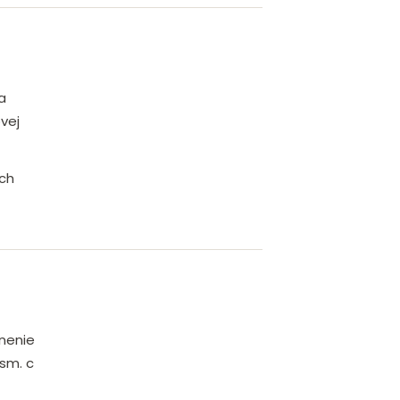
a
vej
ch
lnenie
ísm. c