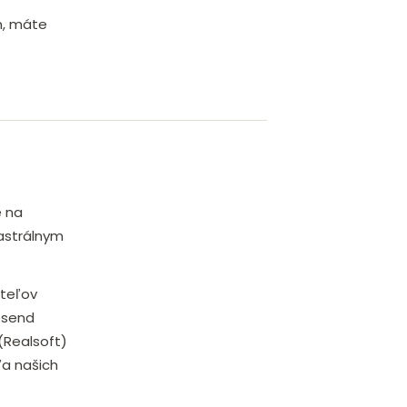
m, máte
é na
tastrálnym
teľov
esend
(Realsoft)
ľa našich