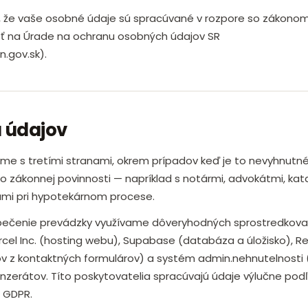
 že vaše osobné údaje sú spracúvané v rozpore so zákono
ť na Úrade na ochranu osobných údajov SR
.gov.sk).
 údajov
me s tretími stranami, okrem prípadov keď je to nevyhnutn
o zákonnej povinnosti — napríklad s notármi, advokátmi, ka
mi pri hypotekárnom procese.
pečenie prevádzky využívame dôveryhodných sprostredkova
rcel Inc. (hosting webu), Supabase (databáza a úložisko), R
ov z kontaktných formulárov) a systém admin.nehnutelnosti 
inzerátov. Títo poskytovatelia spracúvajú údaje výlučne pod
s GDPR.