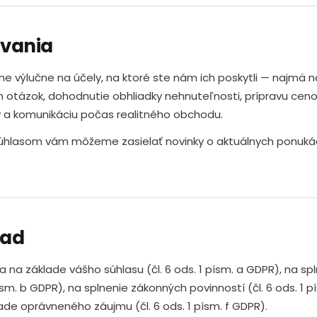
úvania
e výlučne na účely, na ktoré ste nám ich poskytli — najmä n
 otázok, dohodnutie obhliadky nehnuteľnosti, prípravu ceno
 a komunikáciu počas realitného obchodu.
súhlasom vám môžeme zasielať novinky o aktuálnych ponuká
lad
 na základe vášho súhlasu (čl. 6 ods. 1 písm. a GDPR), na sp
písm. b GDPR), na splnenie zákonných povinností (čl. 6 ods. 1 p
de oprávneného záujmu (čl. 6 ods. 1 písm. f GDPR).