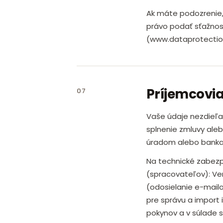
Ak máte podozrenie,
právo podať sťažnos
(www.dataprotection
Príjemcovia
07
Vaše údaje nezdieľa
splnenie zmluvy aleb
úradom alebo banka
Na technické zabez
(spracovateľov): Ve
(odosielanie e-mail
pre správu a import 
pokynov a v súlade 