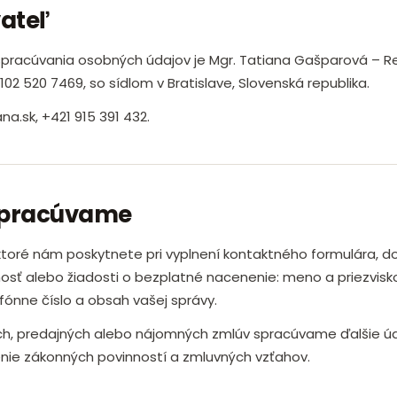
ateľ
racúvania osobných údajov je Mgr. Tatiana Gašparová – Re
 102 520 7469, so sídlom v Bratislave, Slovenská republika.
na.sk, +421 915 391 432.
spracúvame
toré nám poskytnete pri vyplnení kontaktného formulára, d
osť alebo žiadosti o bezplatné nacenenie: meno a priezvisko
fónne číslo a obsah vašej správy.
ych, predajných alebo nájomných zmlúv spracúvame ďalšie ú
nie zákonných povinností a zmluvných vzťahov.