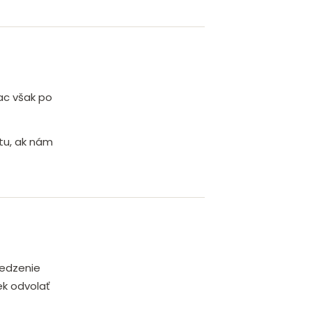
ac však po
tu, ak nám
medzenie
ek odvolať