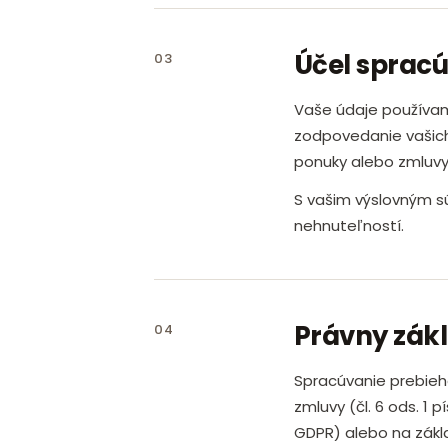
Účel sprac
03
Vaše údaje používam
zodpovedanie vašich
ponuky alebo zmluvy
S vašim výslovným 
nehnuteľností.
Právny zák
04
Spracúvanie prebieha
zmluvy (čl. 6 ods. 1 
GDPR) alebo na zákla