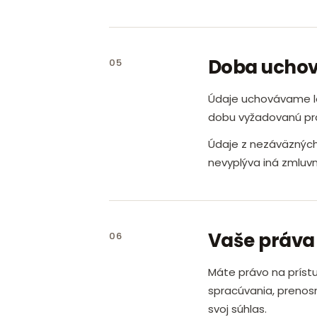
Doba ucho
05
Údaje uchovávame le
dobu vyžadovanú prá
Údaje z nezáväznýc
nevyplýva iná zmluvn
Vaše práva
06
Máte právo na príst
spracúvania, prenos
svoj súhlas.