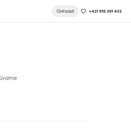
Hľadať
+421 915 391 432
acúvame