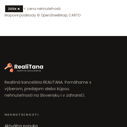
= cena nehnuteľnosti
200K €
Mapové podklady © OpenStreetMap, CARTO
Realitná kancelária REALITANA. Pomáhame s
výberom, predajom alebo kúpou
nehnuteľnosti na Slovensku i v zahraničí.
NEHNUTEĽNOSTI
Aktuálna ponuka