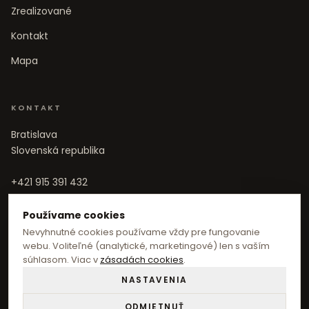
Zrealizované
Kontakt
Mapa
KONTAKT
Bratislava
Slovenská republika
+421 915 391 432
info@realitana.sk
Používame cookies
Nevyhnutné cookies používame vždy pre fungovanie
webu. Voliteľné (analytické, marketingové) len s vaším
súhlasom. Viac v
zásadách cookies
.
NASTAVENIA
ODMIETNUŤ