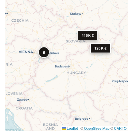
415K €
120K €
6
Leaflet
|
©
OpenStreetMap
©
CARTO