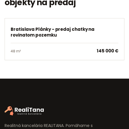
objekty
na
predaj
PREDAJ
Bratislava Plánky - predaj chatky na
rovinatom pozemku
145 000 €
48 m²
Realitná kancelária REALITANA. Pomáhame s