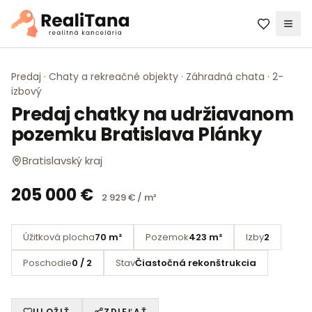
Men
PREDAJ · CHATY A REKREAČNÉ OBJEKTY · ZÁHRADNÁ CHATA · 2-IZBOVÝ
MÁM ZÁUJEM
Bratislavský kraj
Predaj · Chaty a rekreačné objekty · Záhradná chata · 2-
izbový
Predaj chatky na udržiavanom
pozemku Bratislava Plánky
Bratislavský kraj
205 000 €
2 929 € / m²
Úžitková plocha
70 m²
Pozemok
423 m²
Izby
2
Poschodie
0 / 2
Stav
Čiastočná rekonštrukcia
ULOŽIŤ
ZDIEĽAŤ