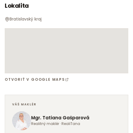
Lokalita
KONTAKT
Bratislavský kraj
Mgr. Tatiana Gašparová
+421 915 391 432
gasparova@realitana.sk
www.realitana.sk
OTVORIŤ V GOOGLE MAPS
VÁŠ MAKLÉR
Mgr. Tatiana Gašparová
Realitný maklér · RealiTana