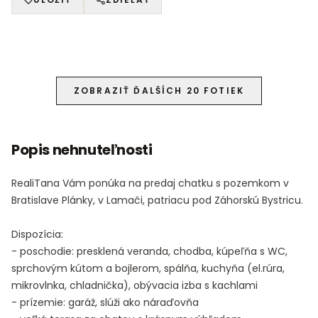
1 /
29
ZOBRAZIŤ ĎALŠÍCH 20 FOTIEK
Popis nehnuteľnosti
RealiTana Vám ponúka na predaj chatku s pozemkom v
Bratislave Plánky, v Lamači, patriacu pod Záhorskú Bystricu.
Dispozícia:
- poschodie: presklená veranda, chodba, kúpeľňa s WC,
sprchovým kútom a bojlerom, spálňa, kuchyňa (el.rúra,
mikrovlnka, chladnička), obývacia izba s kachlami
- prízemie: garáž, slúži ako náraďovňa