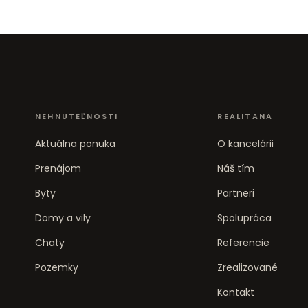
NEHNUTEĽNOSTI
REALITANA
Aktuálna ponuka
O kancelárii
Prenájom
Náš tím
Byty
Partneri
Domy a vily
Spolupráca
Chaty
Referencie
Pozemky
Zrealizované
Kontakt