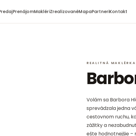
Predaj
Prenájom
Makléri
Zrealizované
Mapa
Partneri
Kontakt
REALITNÁ MAKLÉRKA
Barbo
Volám sa Barbora Hl
sprevádzala jedna vá
cestovnom ruchu, kd
zážitky a nezabudnu
ešte hodnotnejšie –