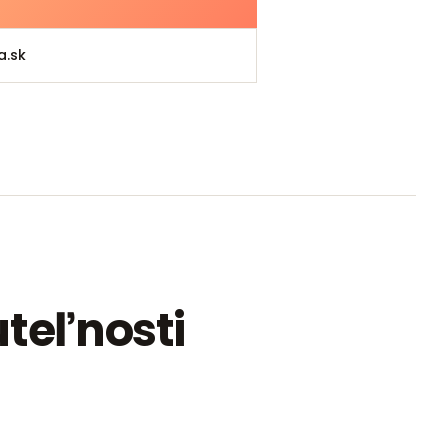
a.sk
teľnosti