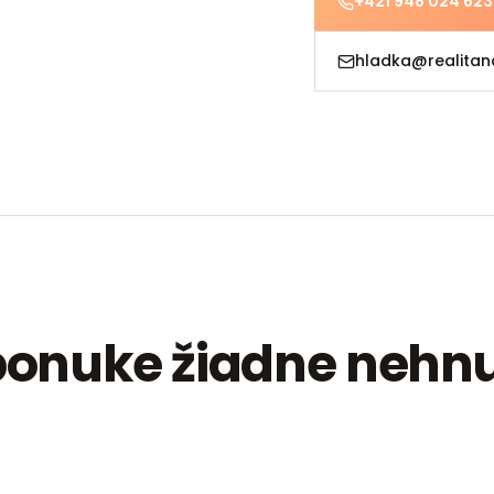
+421 948 024 623
hladka@realitan
onuke žiadne nehnu